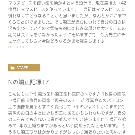
マウスピースを使い歯を動かすという設計で、現在最後の（42
枚目）マウスピースを使っています。 最初はマウスピースに
慣れなくてどうなることかと思いましたが、なんとかここまで
くることができました。でも矯正が進むにつれて自分の口の状
況も変わっていくので気持ち的に楽しみな部分が大きく、この
期間は長くは感じなかったように思います(^^) 今度先生にチ
ェックしてもらい今後どうなるかまた報告します♪
2023.01.31
STAFF
Nの矯正記録17
こんにちは(^^) 菊池歯科矯正歯科医院のNです♪ 1枚目の画像
→矯正前 2枚目の画像→現在のステージ 写真やこのパソコン
上の画像を見るとすごく変化しているのがよくわかります(^^)
実際のお口の中とは少し誤差はあるかもしれないですが、自分
の口をみてもきれいに歯が並んできたと感じます(^^) 矯正を始
めて1年以上経ちますがあっという間だったなと思います。 も
う少し矯正期間はかかりますがしっかり頑張りたいと思います