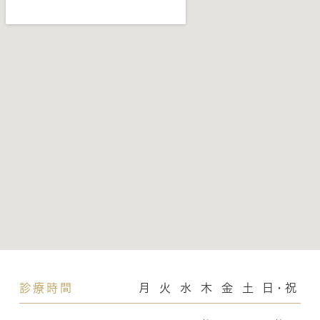
診療時間
月
火
水
木
金
土
日・祝