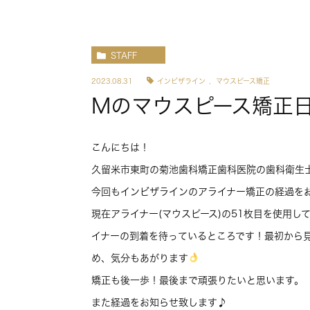
STAFF
2023.08.31
インビザライン
,
マウスピース矯正
Mのマウスピース矯正
こんにちは！
久留米市東町の菊池歯科矯正歯科医院の歯科衛生
今回もインビザラインのアライナー矯正の経過を
現在アライナー(マウスピース)の51枚目を使用
イナーの到着を待っているところです！最初から
め、気分もあがります
矯正も後一歩！最後まで頑張りたいと思います。
また経過をお知らせ致します♪