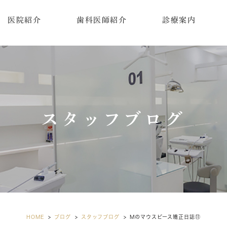
医院紹介
歯科医師紹介
診療案内
院の特徴
内紹介
本情報
クセス
スタッフブログ
支払いについて
療費控除シミュレー
ョン
備機器紹介
HOME
ブログ
スタッフブログ
Mのマウスピース矯正日誌⑪