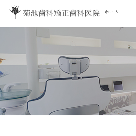
ホーム
当
院
基
ア
お
医
シ
設