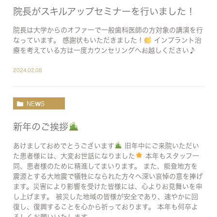
院長がスキルアップセミナーを行いました！
院長は大学からのオファーで一般歯科医師の方対象の講演を行
なっています。 感謝状もいただきました！
インプラント治
療を考えている方は一度カウンセリングへお越しください♪
2024.02.08
NEWS
新年のご挨拶
あけましておめでとうございます
旧年中にご来院いただい
た患者様には、大変お世話になりました
本年もスタッフ一
同、患者様のために精進してまいります。 また、能登地方を
震源とする大地震で犠牲になられた方々へ深い哀悼の意を捧げ
ます。災害により影響を受けた皆様には、心よりお見舞いを申
し上げます。 被災した地域の皆様が安全であり、速やかに回
復し、復興することを心から祈っております。 本年も何卒よ
ろしくお願いいたします。