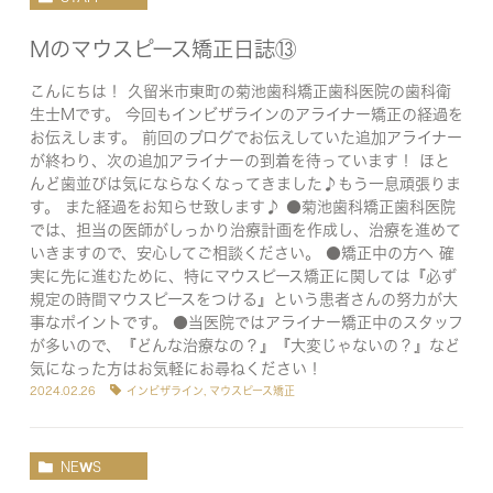
Mのマウスピース矯正日誌⑬
こんにちは！ 久留米市東町の菊池歯科矯正歯科医院の歯科衛
生士Mです。 今回もインビザラインのアライナー矯正の経過を
お伝えします。 前回のブログでお伝えしていた追加アライナー
が終わり、次の追加アライナーの到着を待っています！ ほと
んど歯並びは気にならなくなってきました♪もう一息頑張りま
す。 また経過をお知らせ致します♪ ●菊池歯科矯正歯科医院
では、担当の医師がしっかり治療計画を作成し、治療を進めて
いきますので、安心してご相談ください。 ●矯正中の方へ 確
実に先に進むために、特にマウスピース矯正に関しては『必ず
規定の時間マウスピースをつける』という患者さんの努力が大
事なポイントです。 ●当医院ではアライナー矯正中のスタッフ
が多いので、『どんな治療なの？』『大変じゃないの？』など
気になった方はお気軽にお尋ねください！
2024.02.26
インビザライン
,
マウスピース矯正
NEWS