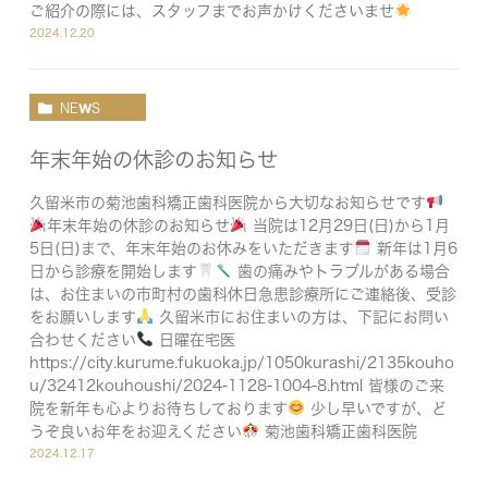
ご紹介の際には、スタッフまでお声かけくださいませ
2024.12.20
NEWS
年末年始の休診のお知らせ
久留米市の菊池歯科矯正歯科医院から大切なお知らせです
年末年始の休診のお知らせ
当院は12月29日(日)から1月
5日(日)まで、年末年始のお休みをいただきます
新年は1月6
日から診療を開始します
歯の痛みやトラブルがある場合
は、お住まいの市町村の歯科休日急患診療所にご連絡後、受診
をお願いします
久留米市にお住まいの方は、下記にお問い
合わせください
日曜在宅医
https://city.kurume.fukuoka.jp/1050kurashi/2135kouho
u/32412kouhoushi/2024-1128-1004-8.html 皆様のご来
院を新年も心よりお待ちしております
少し早いですが、ど
うぞ良いお年をお迎えください
菊池歯科矯正歯科医院
2024.12.17